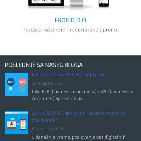
FROG D.O.O
Prodaja računara i računarske opreme
POSLEDNJE SA NAŠEG BLOGA
Razlika između B2B i B2C aplikacije
23. avgusta 2025.
Iako B2B (business to business) i B2C (business to
consumer) aplikacije na …
Šta su B2B i B2C aplikacije i zašto su važne za
poslovanje?
17. avgusta 2025.
U današnje vreme, poslovanje bez digitalnih