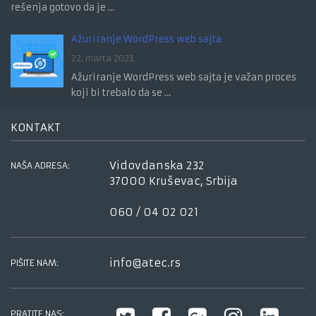
rešenja gotovo da je …
Ažuriranje WordPress web sajta
22. marta 2023.
Ažuriranje WordPress web sajta je važan proces
koji bi trebalo da se …
KONTAKT
Vidovdanska 232
NAŠA ADRESA:
37000 Kruševac, Srbija
060 / 04 02 021
info@atec.rs
PIŠITE NAM:
PRATITE NAS: