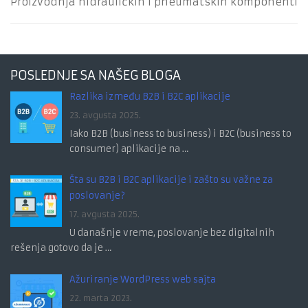
Proizvodnja hidrauličkih i pneumatskih komponenti
POSLEDNJE SA NAŠEG BLOGA
Razlika između B2B i B2C aplikacije
23. avgusta 2025.
Iako B2B (business to business) i B2C (business to
consumer) aplikacije na …
Šta su B2B i B2C aplikacije i zašto su važne za
poslovanje?
17. avgusta 2025.
U današnje vreme, poslovanje bez digitalnih
rešenja gotovo da je …
Ažuriranje WordPress web sajta
22. marta 2023.