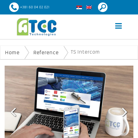
+381 60 04 02 021
TS INTERCOM
TS Intercom
Home
Reference