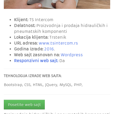
Klijent:
TS Intercom
Delatnost:
Proizvodnja i prodaja hidrauličkih i
pneumatskih komponenti
Lokacija klijenta:
Trstenik
URL adresa:
www.tsintercom.rs
Godina izrade:
2016
.
Web sajt zasnovan na:
Wordpress
Responzivni web sajt:
Da
TEHNOLOGIJA IZRADE WEB SAJTA
:
Bootstrap,
CSS,
HTML,
jQuery,
MySQL,
PHP,
Posetite web sajt