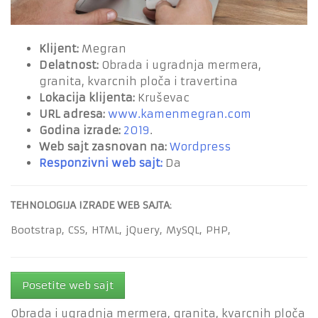
Klijent:
Megran
Delatnost:
Obrada i ugradnja mermera,
granita, kvarcnih ploča i travertina
Lokacija klijenta:
Kruševac
URL adresa:
www.kamenmegran.com
Godina izrade:
2019
.
Web sajt zasnovan na:
Wordpress
Responzivni web sajt:
Da
TEHNOLOGIJA IZRADE WEB SAJTA
:
Bootstrap,
CSS,
HTML,
jQuery,
MySQL,
PHP,
Posetite web sajt
Obrada i ugradnja mermera, granita, kvarcnih ploča