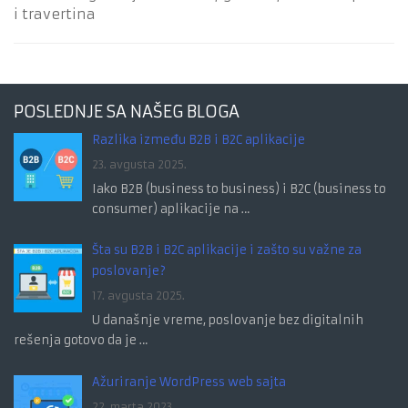
i travertina
POSLEDNJE SA NAŠEG BLOGA
Razlika između B2B i B2C aplikacije
23. avgusta 2025.
Iako B2B (business to business) i B2C (business to
consumer) aplikacije na …
Šta su B2B i B2C aplikacije i zašto su važne za
poslovanje?
17. avgusta 2025.
U današnje vreme, poslovanje bez digitalnih
rešenja gotovo da je …
Ažuriranje WordPress web sajta
22. marta 2023.