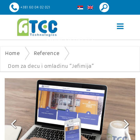
+381 60 04 02 021
DOM ZA DECU I
OMLADINU “JEFIMIJA”
Home
Reference
Dom za decu i omladinu “Jefimija”