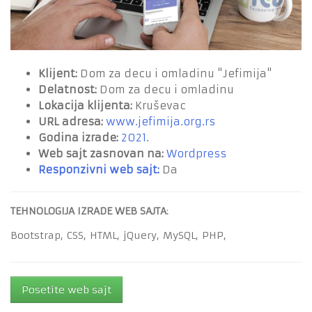
Klijent:
Dom za decu i omladinu "Jefimija"
Delatnost:
Dom za decu i omladinu
Lokacija klijenta:
Kruševac
URL adresa:
www.jefimija.org.rs
Godina izrade:
2021
.
Web sajt zasnovan na:
Wordpress
Responzivni web sajt:
Da
TEHNOLOGIJA IZRADE WEB SAJTA
:
Bootstrap,
CSS,
HTML,
jQuery,
MySQL,
PHP,
Posetite web sajt