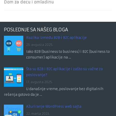
Dom za decu i omladinu
POSLEDNJE SA NAŠEG BLOGA
Razlika između B2B i B2C aplikacije
23. avgusta 2025.
Iako B2B (business to business) i B2C (business to
consumer) aplikacije na …
Šta su B2B i B2C aplikacije i zašto su važne za
poslovanje?
17. avgusta 2025.
U današnje vreme, poslovanje bez digitalnih
rešenja gotovo da je …
Ažuriranje WordPress web sajta
22. marta 2023.